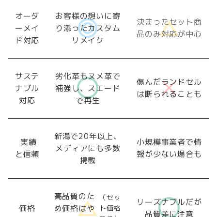
オーダ
お客様の想いに寄
決まったセット商
ーメイ
り添ったカスタム
品のみ対応が中心
ド対応
リメイク
サステ
劣化革もヌメ革で
傷んだランドセル
ナブル
補強し、スエード
は断られることも
対応
で再生
新潟で20年以上、
実績
小規模事業者で情
メディアにも多数
と信頼
報が少ない場合も
掲載
高品質のた
（セッ
リーズナブルだが
価格
め価格はや
ト価格
品質差に注意