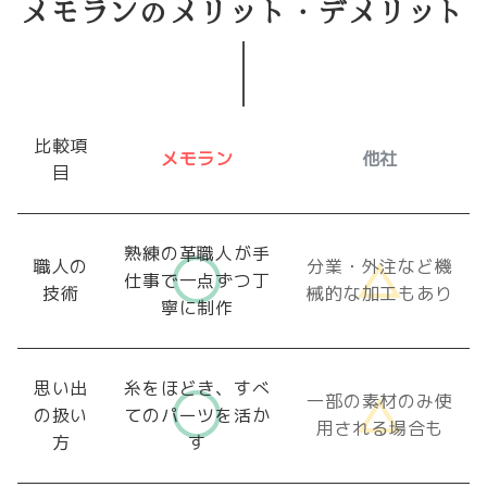
メモランのメリット・デメリット
比較項
メモラン
他社
目
熟練の革職人が手
職人の
分業・外注など機
仕事で一点ずつ丁
技術
械的な加工もあり
寧に制作
思い出
糸をほどき、すべ
一部の素材のみ使
の扱い
てのパーツを活か
用される場合も
方
す