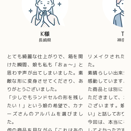
K様
T様
長崎県
神奈川
とても綺麗な仕上がりで、箱を開
リメイクされた
けた瞬間、娘も私も「おぉ～」と
た。
思わず声が出てしまいました。素
素晴らしい出来栄
敵な形に変身させてくださり、あ
感動しています。
りがとうございました。
た商品とは別にプ
「少しでもランドセルの形を残し
ただきまして、本
たい！」という娘の希望で、カナ
ございます。娘
ーズさんのアルバムを選びまし
い」と話しておりま
た。
今回は、本当に椎
他の商品を見ながら「これはあの
してよかったです。