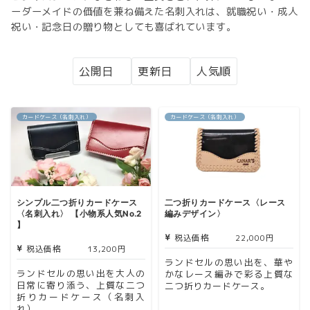
ーダーメイドの価値を兼ね備えた名刺入れは、就職祝い・成人
祝い・記念日の贈り物としても喜ばれています。
カードケース（名刺入れ）
カードケース（名刺入れ）
シンプル二つ折りカードケース
二つ折りカードケース〈レース
〈名刺入れ〉 【小物系人気No.2
編みデザイン〉
】
税込価格
22,000円
税込価格
13,200円
ランドセルの思い出を、華や
ランドセルの思い出を大人の
かなレース編みで彩る上質な
日常に寄り添う、上質な二つ
二つ折りカードケース。
折りカードケース（名刺入
れ）。