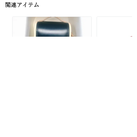
関連アイテム
お問い合わせ・ご注文
お問い合わせ
フォーム
まず
お問い合わせページ
（メールフォー
お名前
必須
ム）または
お電話
にてご連絡ください。
お電話での対応は AM9:00～PM19:00 ま
ランドセルリメイク ロングショルダ
印鑑ケース〈赤ス
ーバッグ〈フロントデザイン・取手
で。
付きプ...
ふりがな
メールでのお問い合わせは24時間受け付
必須
けておりますが、21時以降のご連絡には
翌日のご返信となる場合がございます。
メールアドレス
必須
CONTACT
お見積りのご案内