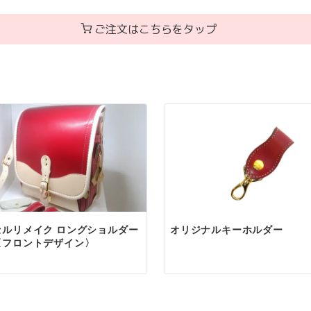
ご注文はこちらをタップ
」に生かすランドセルリメイク。
問い合わせフォームから簡単にお申し込みいただけます。
わしい上質なレザーアイテムを、心を込めてお届けいたし
せ
フォーム
合わせ・ご注文
問い合わせページ
（メールフォーム）または
お電話
にてご連
の対応は AM9:00～PM19:00 まで。
でのお問い合わせは24時間受け付けておりますが、21時以
信となる場合がございます。
レス
セルリメイク ロングショルダー
オリジナルキーホルダー
〈フロントデザイン〉
りのご案内
内容を確認後、正式なお見積りを作成し、メールにてご案内