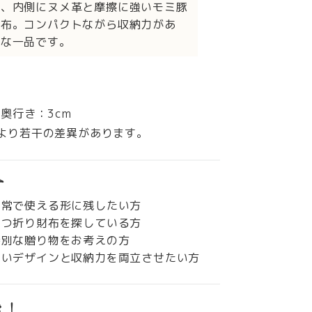
し、内側にヌメ革と摩擦に強いモミ豚
財布。コンパクトながら収納力があ
質な一品です。
× 奥行き：3cm
より若干の差異があります。
す
日常で使える形に残したい方
二つ折り財布を探している方
特別な贈り物をお考えの方
すいデザインと収納力を両立させたい方
き！