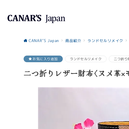
CANAR’S Japan
商品紹介
ランドセルリメイク
お気に入り追加
ランドセルリメイク
二つ折り
二つ折りレザー財布〈ヌメ革×