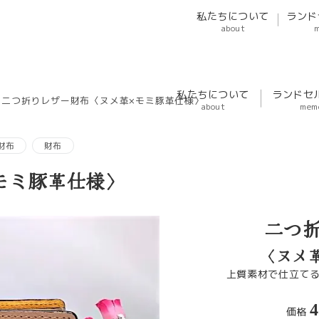
私たちについて
ランド
about
私たちについて
ランドセ
二つ折りレザー財布〈ヌメ革×モミ豚革仕様〉
about
mem
財布
財布
モミ豚革仕様〉
二つ
〈ヌメ
上質素材で仕立て
4
価格