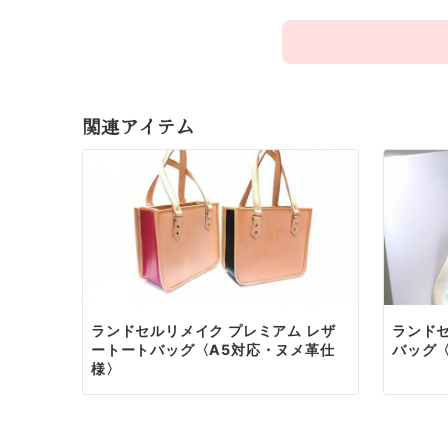
大切な思い出を「今
ご注文は、専用のお
関連アイテム
ご家族の記念にふさ
お問い合わ
お問い
お名前
必須
まず
お
お電話で
ふりがな
必須
メール
のご返
メールアド
必須
ランドセルリメイク プレミアム レザ
ランド
ートートバッグ〈A5対応・ヌメ革仕
バッグ
お電話番号
必須
様〉
お見積
郵便番号
必須
ご希望