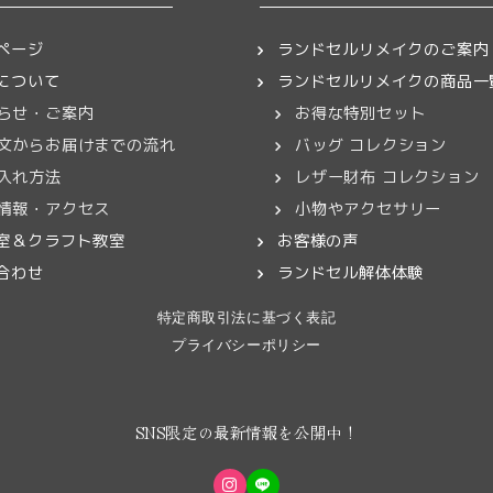
ここにファイルをドロップして
などの
または
ページ
ランドセルリメイクのご案内
お届け・お支払い
ファイルを選択
について
ランドセルリメイクの商品一
らせ・ご案内
お得な特別セット
完成しましたら、発送予定日をメールにてご連絡いたします
文からお届けまでの流れ
バッグ コレクション
どんなことでもお気軽にどうぞ。スタッフが心を込めてお返事します
はヤマト運輸 宅急便コレクトにて、代引きまたはクレジッ
入れ方法
レザー財布 コレクション
能です。
情報・アクセス
小物やアクセサリー
室＆クラフト教室
お客様の声
合わせ
ランドセル解体体験
特定商取引法に基づく表記
介について
プライバシーポリシー
ランドセルリメイクの事例を一部ご紹介しております。
思い出をメッセージに添えていただければ、思い出の動画と
SNS限定の最新情報を公開中！
います。
い場合は、お気軽にその旨をご記載ください。