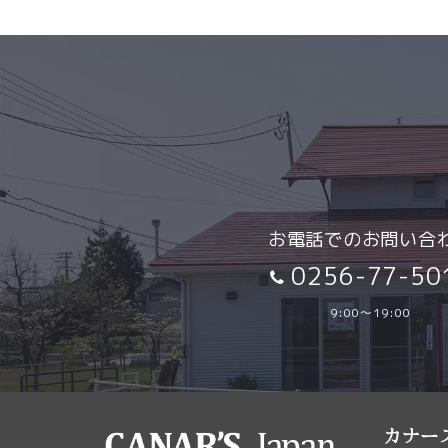
内容を
ご住所
必須
ランド
ご相談項目
必須
ご注文
送料は
送り先
〒959
お電話でのお問い合
TEL:0
カナー
0256-77-50
メッセージ
必須
9:00～19:00
製作開
ランド
ご注文
カナー
います