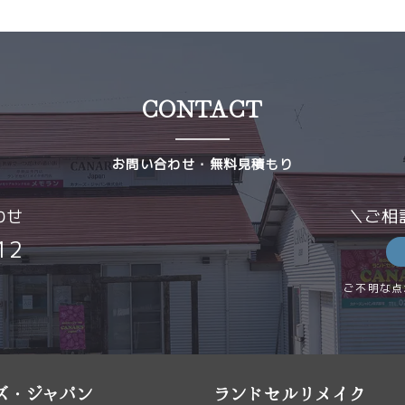
ご確認いただき、ご不明点があればお気軽にご相談ください
セルの発送
ランドセルリメイクのオーダー
レ
納期・価格について
レザー体験教
CONTACT
確定後、お客様の大切なランドセルを下記住所までお送りく
クラフト教室
ご相談
その他
お客様のご負担となります。
お問い合わせ・無料見積もり
住所
-0418 新潟県新潟市西蒲区升岡161-1
わせ
＼ご相
256-77-5012
ズ・ジャパン株式会社
12
本文
ご不明な点
始
セルが弊社に届き次第、リメイク作業に入ります。
が混み合う時期（3月～6月）には、製作や発送にお時間をい
ズ・ジャパン
ランドセルリメイク
。その際は、事前にご連絡いたします。