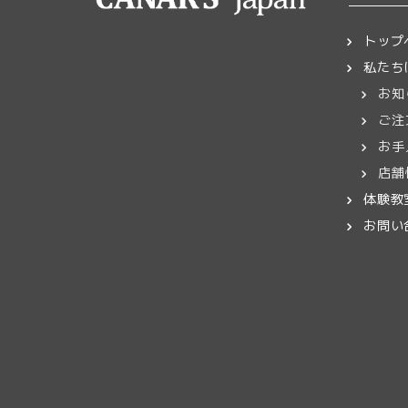
ランドセル
任意
トップ
写真添付
完成・
私たち
お知
製品が
ご注
「
お届け
お手
いが可
店舗
体験教
お問い
SNSでの紹
Instagram
で、
リメイクの背景や
ただくこともござ
掲載をご希望でな