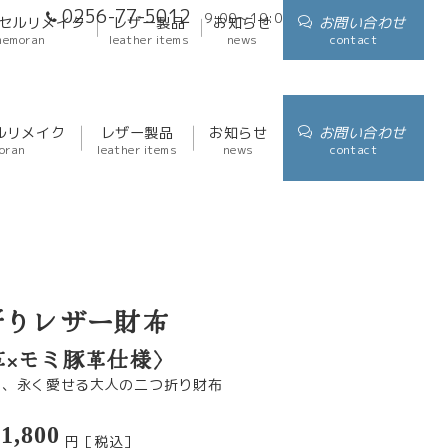
0256-77-5012
9:00～19:00
アクセス
セルリメイク
レザー製品
お知らせ
お問い合わせ
memoran
leather items
news
contact
ルリメイク
レザー製品
お知らせ
お問い合わせ
oran
leather items
news
contact
折りレザー財布
革×モミ豚革仕様〉
る、永く愛せる大人の二つ折り財布
1,800
円［税込］