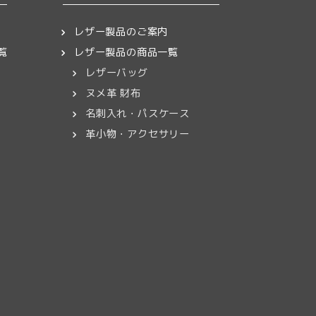
下さい
レザー製品のご案内
覧
レザー製品の商品一覧
0
/ 5
レザーバッグ
。
ヌメ革 財布
。」
トカードでのお支払
名刺入れ・パスケース
革小物・アクセサリー
してご紹介させてい