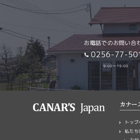
ご相談項目
必須
ご注文
（3月
完成・
お電話でのお問い合
0256-77-50
製品が
メッセージ
必須
お届けは
9:00～19:00
払いが
カナー
トップ
ランドセル
任意
写真添付
私たち