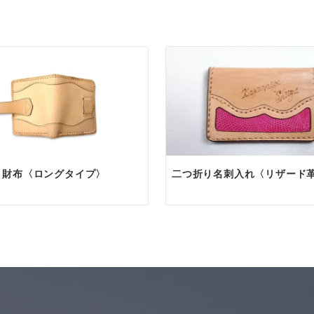
問い合わせフォームから簡単にお申し込みいただけます。
わしい上質なレザーアイテムを、心を込めてお届けいたし
せ
フォーム
合わせ・ご注文
問い合わせページ
（メールフォーム）または
お電話
にてご連
の対応は AM9:00～PM19:00 まで。
でのお問い合わせは24時間受け付けておりますが、21時以
信となる場合がございます。
レス
り財布〈ロングタイプ〉
二つ折り名刺入れ〈リザード
りのご案内
内容を確認後、正式なお見積りを作成し、メールにてご案内
ご確認いただき、ご不明点があればお気軽にご相談ください
始
ランドセルリメイクのオーダー
レ