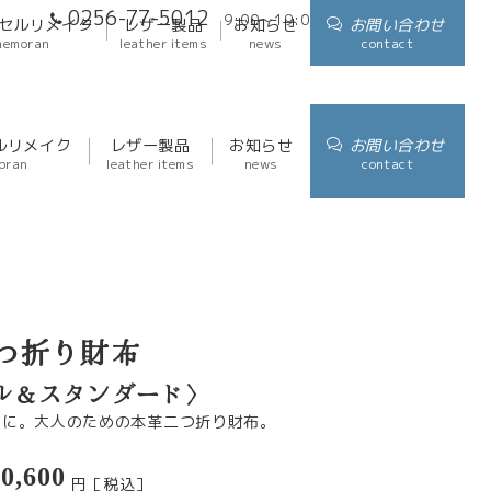
0256-77-5012
9:00～19:00
アクセス
セルリメイク
レザー製品
お知らせ
お問い合わせ
memoran
leather items
news
contact
ルリメイク
レザー製品
お知らせ
お問い合わせ
oran
leather items
news
contact
つ折り財布
ル＆スタンダード〉
沢に。大人のための本革二つ折り財布。
0,600
円［税込］