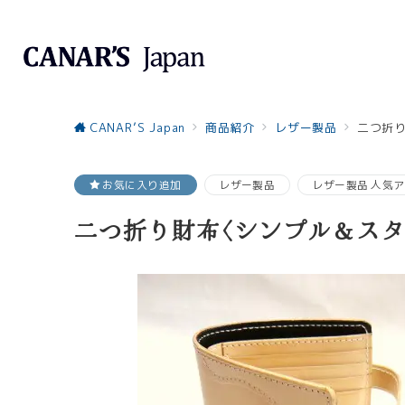
CANAR’S Japan
商品紹介
レザー製品
二つ折
お気に入り追加
レザー製品
レザー製品 人気
二つ折り財布〈シンプル＆スタ