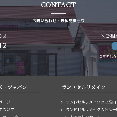
CONTACT
納期・価格について
レザー体験教
確定後、お届けまでに約3週間のお時間をいただきます。
クラフト教室
ご相談
その他
～6月は混雑が予想されますので、納期にゆとりをもってご依
お問い合わせ・無料見積もり
お届け・お支払い
わせ
＼ご相
12
完成しましたら、発送予定日をメールにてご連絡いたします
本文
 ヤマト運輸 宅急便コレクト にて、代引きまたはクレジッ
ご不明な点
可能です。
ズ・ジャパン
ランドセルリメイク
ここにファイルをドロップして
ページ
ランドセルリメイクのご案内
などの
または
について
ランドセルリメイクの商品一
ファイルを選択