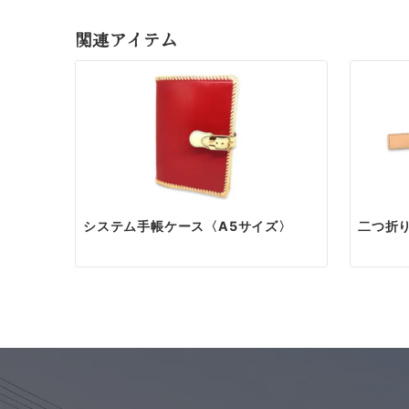
ご注文は、専用のお
関連アイテム
ご家族の記念にふさ
お問い合わ
お問い
お名前
必須
まず
お
お電話で
ふりがな
必須
メール
のご返
メールアド
必須
システム手帳ケース〈A5サイズ〉
二つ折
お電話番号
必須
お見積
郵便番号
必須
ご希望
内容を
ご住所
必須
製作開