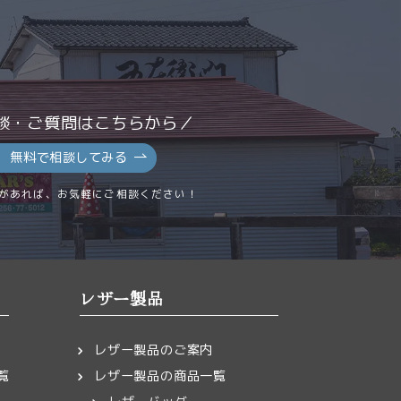
室
頼ください。）
談・ご質問はこちらから／
無料で相談してみる
。
トカードでのお支
があれば、お気軽にご相談ください！
レザー製品
下さい
レザー製品のご案内
覧
レザー製品の商品一覧
0
/ 5