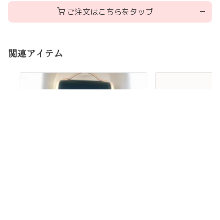
ご注文はこちらをタップ
関連アイテム
お問い合わせ・ご注文
お問い合わせ
フォーム
まず
お問い合わせページ
（メールフォー
お名前
必須
ム）または
お電話
にてご連絡ください。
お電話での対応は AM9:00～PM19:00 ま
ランドセルリメイク ロングショルダ
ランドセルリメイ
ーバッグ〈フロントデザイン・取手
布〈差し込み・サ
で。
付きプ...
バ仕上...
ふりがな
メールでのお問い合わせは24時間受け付
必須
けておりますが、21時以降のご連絡には
翌日のご返信となる場合がございます。