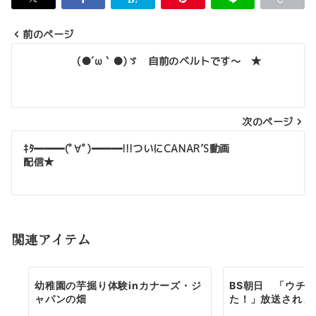
前のページ
投
(●´ω｀●)ゞ 自前のベルトです〜 ★
稿
ナ
次のページ
ビ
ゲ
ｷﾀ━━━(ﾟ∀ﾟ)━━━!!!ついにCANAR’S動画
配信★
ー
シ
ョ
関連アイテム
ン
幼稚園の芋掘り体験inカナーズ・ジ
BS朝日 「ウチ“
ャパンの畑
た！」放送されま