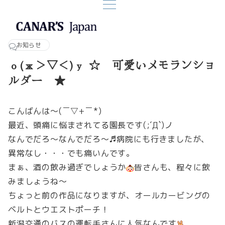
お知らせ
о(ж＞▽＜)ｙ ☆ 可愛いメモランショ
ルダー ★
こんばんは～(￣▽+￣*)
最近、頭痛に悩まされてる園長です(;´Д`)ノ
なんでだろ～なんでだろ～♬病院にも行きましたが、
異常なし・・・でも痛いんです。
まぁ、酒の飲み過ぎでしょうか
皆さんも、程々に飲
みましょうね～
ちょっと前の作品になりますが、オールカービングの
ベルトとウエストポーチ！
新潟交通のバスの運転手さんに人気なんです