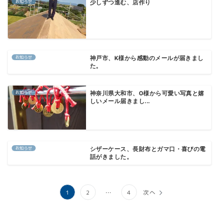
お知らせ
少しずつ進む、店作り
お知らせ
神戸市、K様から感動のメールが届きまし
た。
お知らせ
神奈川県大和市、O様から可愛い写真と嬉
しいメール届きまし...
お知らせ
シザーケース、長財布とガマ口・喜びの電
話がきました。
投
1
2
…
4
次へ
稿