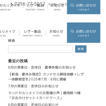
0256-77-5012
9:00～19:00
アクセス
セルリメイク
レザー製品
お知らせ
お問い合わせ
memoran
leather items
news
contact
ルリメイク
レザー製品
お知らせ
お問い合わせ
oran
leather items
news
contact
検索
検索
最近の投稿
8月の営業日・定休日・夏季休暇のお知らせ
【新潟・夏休み限定】ランドセル解体体験＋レザ
ー体験教室を2026年7月・8月に開催
7月の営業日・定休日のお知らせ
ランドセルリメイクのお客様の声｜静岡県 H様
「お出かけセット＋カードケース」
6月の営業日・定休日のお知らせ