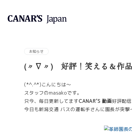
お知らせ
(〃∇〃) 好評！笑える＆作品G
(*^.^*)こんにちは～
スタッフのmasakoです。
只今、毎日更新してます
CANAR’S 動画
好評配信
今日も新潟交通 バスの運転手さんに園長が突撃