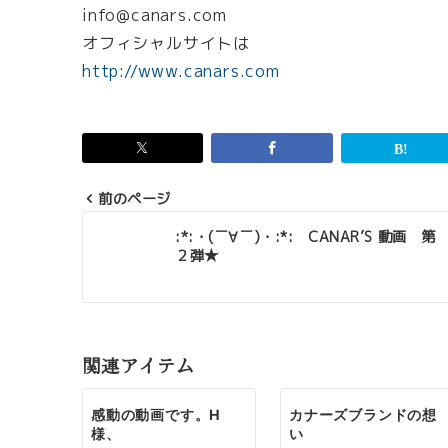
info@canars.com
オフィシャルサイトは
http://www.canars.com
前のページ
投
:*:・(￣∀￣)・:*: CANAR’S 動画 第
２弾★
稿
ナ
ビ
ゲ
関連アイテム
ー
感動の動画です。H
カナーズブランドの想
シ
様、
い