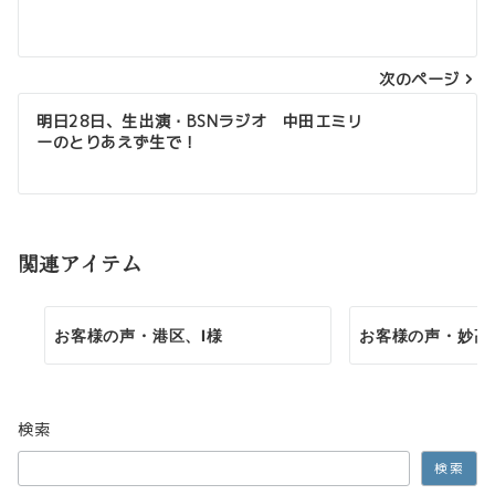
稿
ナ
次のページ
ビ
ゲ
明日28日、生出演・BSNラジオ 中田エミリ
ーのとりあえず生で！
ー
シ
ョ
関連アイテム
ン
お客様の声・港区、I様
お客様の声・妙高
検索
検索