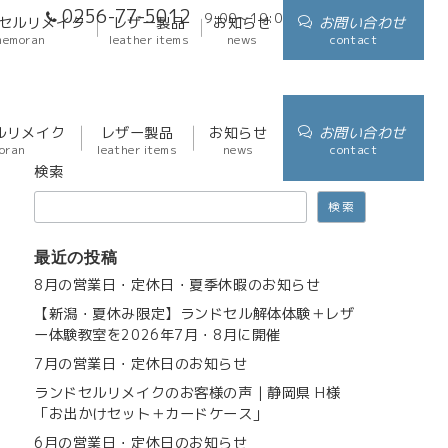
0256-77-5012
9:00～19:00
アクセス
セルリメイク
レザー製品
お知らせ
お問い合わせ
memoran
leather items
news
contact
ルリメイク
レザー製品
お知らせ
お問い合わせ
oran
leather items
news
contact
検索
検索
最近の投稿
8月の営業日・定休日・夏季休暇のお知らせ
【新潟・夏休み限定】ランドセル解体体験＋レザ
ー体験教室を2026年7月・8月に開催
7月の営業日・定休日のお知らせ
ランドセルリメイクのお客様の声｜静岡県 H様
「お出かけセット＋カードケース」
6月の営業日・定休日のお知らせ