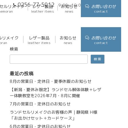
0256-77-5012
9:00～19:00
アクセス
セルリメイク
レザー製品
お知らせ
お問い合わせ
memoran
leather items
news
contact
ルリメイク
レザー製品
お知らせ
お問い合わせ
oran
leather items
news
contact
検索
検索
最近の投稿
8月の営業日・定休日・夏季休暇のお知らせ
【新潟・夏休み限定】ランドセル解体体験＋レザ
ー体験教室を2026年7月・8月に開催
7月の営業日・定休日のお知らせ
ランドセルリメイクのお客様の声｜静岡県 H様
「お出かけセット＋カードケース」
6月の営業日・定休日のお知らせ