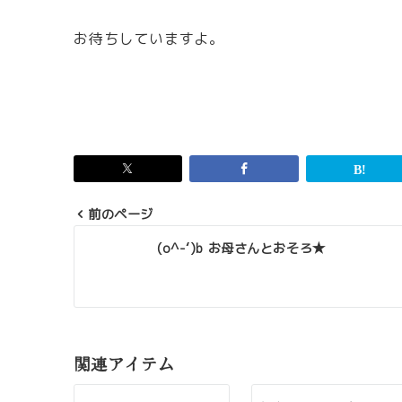
お待ちしていますよ。
前のページ
投
(o^-‘)b お母さんとおそろ★
稿
ナ
ビ
ゲ
関連アイテム
ー