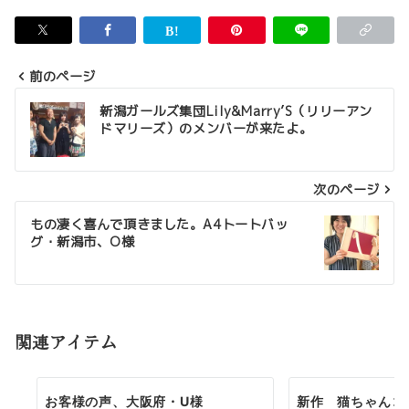
前のページ
投
新潟ガールズ集団Lily&Marry’S（リリーアン
ドマリーズ）のメンバーが来たよ。
稿
ナ
次のページ
ビ
ゲ
もの凄く喜んで頂きました。A4トートバッ
グ・新潟市、O様
ー
シ
ョ
関連アイテム
ン
お客様の声、大阪府・U様
新作 猫ちゃんコ