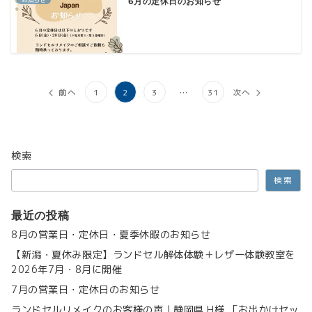
お知らせ
6月の定休日のお知らせ
投
前へ
1
2
3
…
31
次へ
稿
の
検索
ペ
検索
ー
ジ
最近の投稿
送
8月の営業日・定休日・夏季休暇のお知らせ
【新潟・夏休み限定】ランドセル解体体験＋レザー体験教室を
り
2026年7月・8月に開催
7月の営業日・定休日のお知らせ
ランドセルリメイクのお客様の声｜静岡県 H様 「お出かけセッ