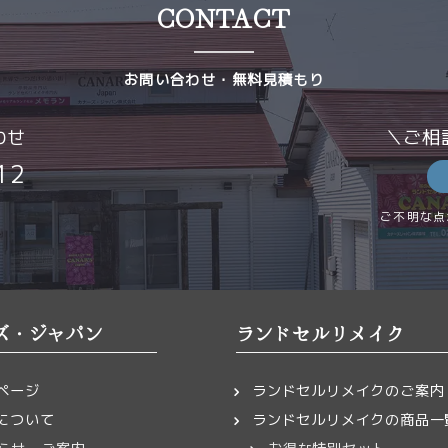
CONTACT
納期・価格について
レザー体験教
確定後、お客様の大切なランドセルを下記住所までお送りく
クラフト教室
ご相談
その他
お客様のご負担となります。
お問い合わせ・無料見積もり
住所
わせ
＼ご相
-0418 新潟県新潟市西蒲区升岡161-1
256-77-5012
12
ズ・ジャパン株式会社
本文
ご不明な点
始
セルが弊社に届き次第、リメイク作業に入ります。
ズ・ジャパン
ランドセルリメイク
が混み合う時期（3月～6月）には、製作や発送にお時間をい
。その際は、事前にご連絡いたします。
ここにファイルをドロップして
ページ
ランドセルリメイクのご案内
などの
または
について
ランドセルリメイクの商品一
お届け・お支払い
ファイルを選択