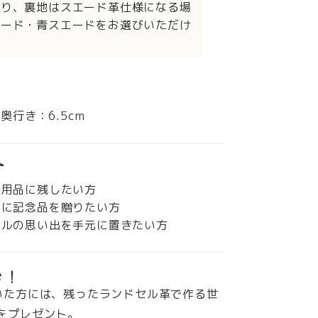
より、裏地はスエード革仕様になる場
エード・青スエードをお選びいただけ
 奥行き：6.5cm
す
実用品に残したい方
いに記念品を贈りたい方
セルの思い出を手元に置きたい方
き！
いた方には、残ったランドセル革で作る世
をプレゼント。