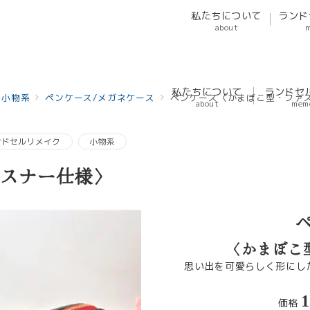
私たちについて
ランド
about
私たちについて
ランドセ
小物系
ペンケース/メガネケース
ペンケース〈かまぼこ型・ファ
about
mem
ンドセルリメイク
小物系
スナー仕様〉
〈かまぼこ
思い出を可愛らしく形にし
1
価格