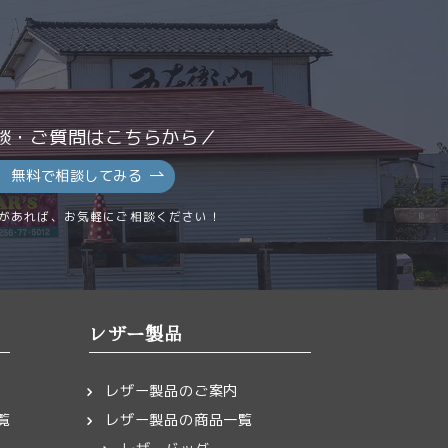
室
ださい。
談・ご質問はこちらから／
無料で相談してみる
があれば、お気軽にご相談ください！
レザー製品
ただく場合がござ
下さい
レザー製品のご案内
覧
レザー製品の商品一覧
0
/ 5