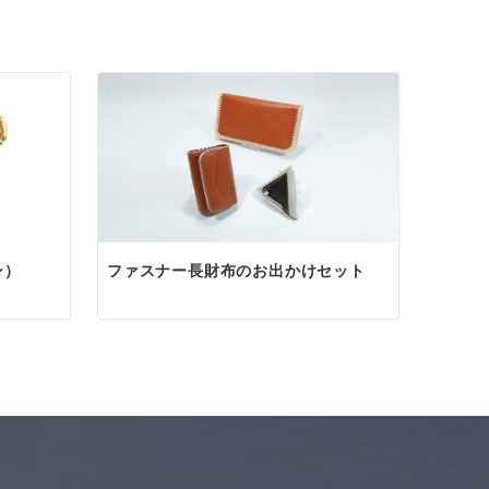
ます。
絡ください。
降のご連絡には翌日
ン）
ファスナー長財布のお出かけセット
いたします。
。
ザー製品のオーダー