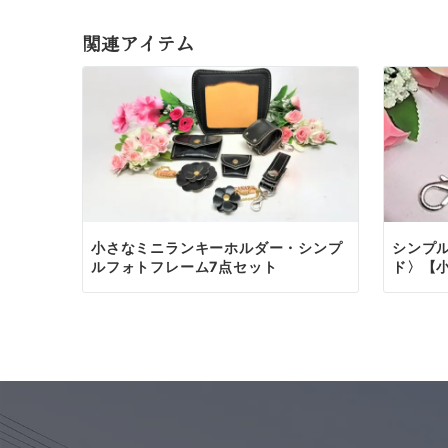
ご注文は、専用のお
関連アイテム
ご家族の記念にふさ
お問い合わ
お問い
お名前
必須
まず
お
お電話で
ふりがな
必須
メール
のご返
メールアド
必須
小さなミニランキーホルダー・シンプ
シンプ
ルフォトフレーム7点セット
ド〉【小
お電話番号
必須
お見積
郵便番号
必須
ご希望
内容を
ご住所
必須
ランド