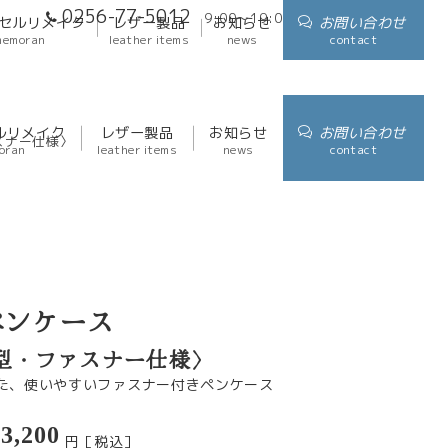
0256-77-5012
9:00～19:00
アクセス
セルリメイク
レザー製品
お知らせ
お問い合わせ
memoran
leather items
news
contact
ルリメイク
レザー製品
お知らせ
お問い合わせ
スナー仕様〉
oran
leather items
news
contact
ペンケース
型・ファスナー仕様〉
た、使いやすいファスナー付きペンケース
3,200
円［税込］