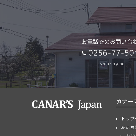
ご相談項目
必須
ご注文
送料は
送り先
お電話でのお問い合
〒959
TEL:0
0256-77-50
カナー
メッセージ
必須
9:00～19:00
製作開
ランド
カナー
ご注文
います
トップ
ランドセル
任意
写真添付
私たち
完成・