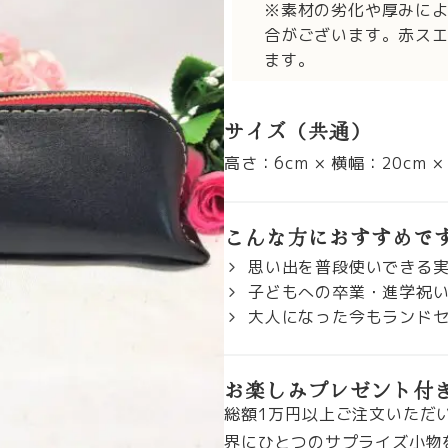
※素材の劣化や厚みに
合がございます。赤ス
ます。
サイズ（共通）
高さ：6cm × 横幅：20cm ×
こんな方におすすめで
思い出を普段使いできる
子どもへの卒業・進学祝
大人になった今もランド
お楽しみプレゼント付
総額1万円以上ご注文いただ
界にひとつのサプライズ小物