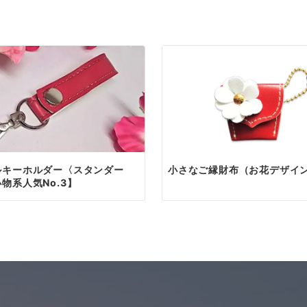
問い合わせフォームから簡単にお申し込みいただけます。
わしい上質なレザーアイテムを、心を込めてお届けいたし
せ
フォーム
合わせ・ご注文
問い合わせページ
（メールフォーム）または
お電話
にてご連
の対応は AM9:00～PM19:00 まで。
でのお問い合わせは24時間受け付けておりますが、21時以
信となる場合がございます。
レス
ルキーホルダー〈スタンダー
小さなご縁財布（お花デザイ
物系人気No.3】
りのご案内
内容を確認後、正式なお見積りを作成し、メールにてご案内
ご確認いただき、ご不明点があればお気軽にご相談ください
セルの発送
ランドセルリメイクのオーダー
レ