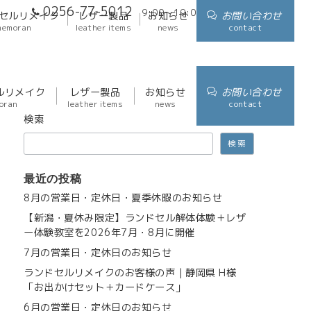
0256-77-5012
9:00～19:00
アクセス
セルリメイク
レザー製品
お知らせ
お問い合わせ
memoran
leather items
news
contact
ルリメイク
レザー製品
お知らせ
お問い合わせ
oran
leather items
news
contact
検索
検索
最近の投稿
8月の営業日・定休日・夏季休暇のお知らせ
【新潟・夏休み限定】ランドセル解体体験＋レザ
ー体験教室を2026年7月・8月に開催
7月の営業日・定休日のお知らせ
ランドセルリメイクのお客様の声｜静岡県 H様
「お出かけセット＋カードケース」
6月の営業日・定休日のお知らせ