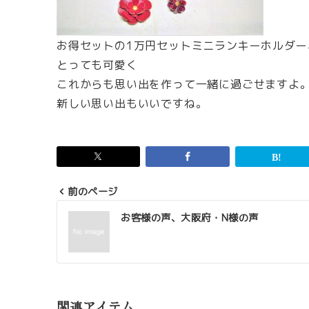
お得セットの1万円セットミニランキーホルダ
とっても可愛く
これからも思い出を作って一緒に過ごせますよ
新しい思い出もいいですね。
前のページ
投
お客様の声、大阪府・N様の声
稿
ナ
ビ
ゲ
関連アイテム