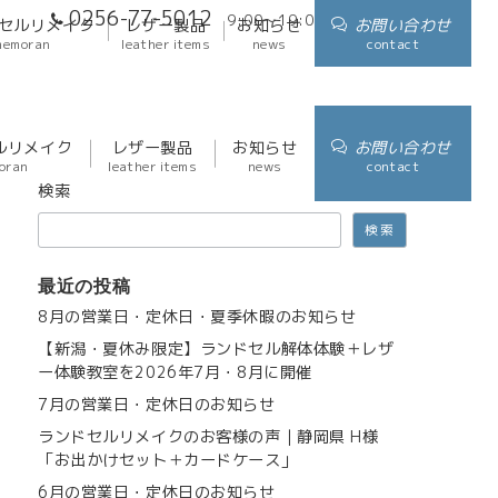
0256-77-5012
9:00～19:00
アクセス
セルリメイク
レザー製品
お知らせ
お問い合わせ
memoran
leather items
news
contact
ルリメイク
レザー製品
お知らせ
お問い合わせ
oran
leather items
news
contact
検索
検索
最近の投稿
8月の営業日・定休日・夏季休暇のお知らせ
【新潟・夏休み限定】ランドセル解体体験＋レザ
ー体験教室を2026年7月・8月に開催
7月の営業日・定休日のお知らせ
ランドセルリメイクのお客様の声｜静岡県 H様
「お出かけセット＋カードケース」
6月の営業日・定休日のお知らせ