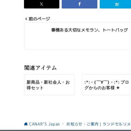
前のページ
投
事情ある大切なメモラン、トートバッグ
稿
ナ
ビ
ゲ
関連アイテム
ー
新商品・新社会人・お
:*:・(￣∀￣)・:*: ブロ
シ
得セット
グからのお客様 ★
ョ
ン
CANAR’S Japan
お知らせ・ご案内｜ランドセルリメ