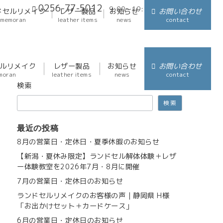
0256-77-5012
9:00～19:00
アクセス
ドセルリメイク
レザー製品
お知らせ
お問い合わせ
memoran
leather items
news
contact
ルリメイク
レザー製品
お知らせ
お問い合わせ
moran
leather items
news
contact
検索
検索
最近の投稿
8月の営業日・定休日・夏季休暇のお知らせ
【新潟・夏休み限定】ランドセル解体体験＋レザ
ー体験教室を2026年7月・8月に開催
7月の営業日・定休日のお知らせ
ランドセルリメイクのお客様の声｜静岡県 H様
「お出かけセット＋カードケース」
6月の営業日・定休日のお知らせ