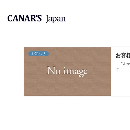
お知らせ
お客
「お世
け...